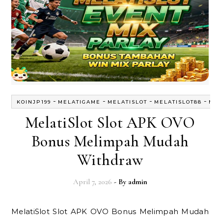
-
-
-
-
KOINJP199
MELATIGAME
MELATISLOT
MELATISLOT88
ME
MelatiSlot Slot APK OVO
Bonus Melimpah Mudah
Withdraw
April 7, 2026
- By
admin
MelatiSlot Slot APK OVO Bonus Melimpah Mudah