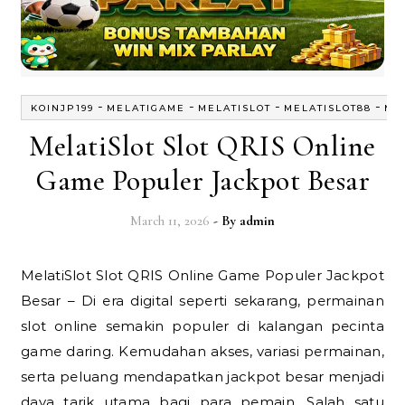
-
-
-
-
KOINJP199
MELATIGAME
MELATISLOT
MELATISLOT88
ME
MelatiSlot Slot QRIS Online
Game Populer Jackpot Besar
March 11, 2026
- By
admin
MelatiSlot Slot QRIS Online Game Populer Jackpot
Besar – Di era digital seperti sekarang, permainan
slot online semakin populer di kalangan pecinta
game daring. Kemudahan akses, variasi permainan,
serta peluang mendapatkan jackpot besar menjadi
daya tarik utama bagi para pemain. Salah satu