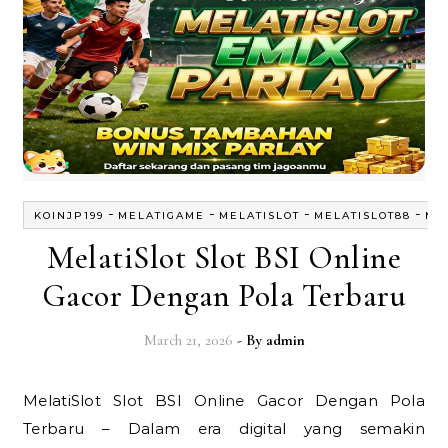
-
-
-
-
KOINJP199
MELATIGAME
MELATISLOT
MELATISLOT88
ME
MelatiSlot Slot BSI Online
Gacor Dengan Pola Terbaru
March 21, 2026
- By
admin
MelatiSlot Slot BSI Online Gacor Dengan Pola
Terbaru – Dalam era digital yang semakin