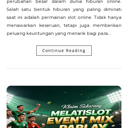
perubahan besar dalam dunia hiburan online.
Salah satu bentuk hiburan yang paling diminati
saat ini adalah permainan slot online. Tidak hanya
menawarkan keseruan, tetapi juga memberikan
peluang keuntungan yang menarik bagi para…
Continue Reading