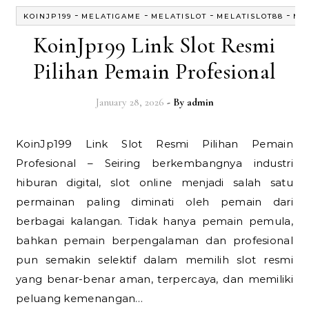
-
-
-
-
KOINJP199
MELATIGAME
MELATISLOT
MELATISLOT88
ME
KoinJp199 Link Slot Resmi
Pilihan Pemain Profesional
January 28, 2026
- By
admin
KoinJp199 Link Slot Resmi Pilihan Pemain
Profesional – Seiring berkembangnya industri
hiburan digital, slot online menjadi salah satu
permainan paling diminati oleh pemain dari
berbagai kalangan. Tidak hanya pemain pemula,
bahkan pemain berpengalaman dan profesional
pun semakin selektif dalam memilih slot resmi
yang benar-benar aman, terpercaya, dan memiliki
peluang kemenangan…