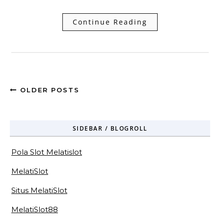
Continue Reading
OLDER POSTS
SIDEBAR / BLOGROLL
Pola Slot Melatislot
MelatiSlot
Situs MelatiSlot
MelatiSlot88