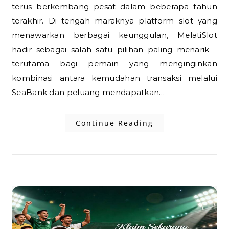
terus berkembang pesat dalam beberapa tahun
terakhir. Di tengah maraknya platform slot yang
menawarkan berbagai keunggulan, MelatiSlot
hadir sebagai salah satu pilihan paling menarik—
terutama bagi pemain yang menginginkan
kombinasi antara kemudahan transaksi melalui
SeaBank dan peluang mendapatkan…
Continue Reading