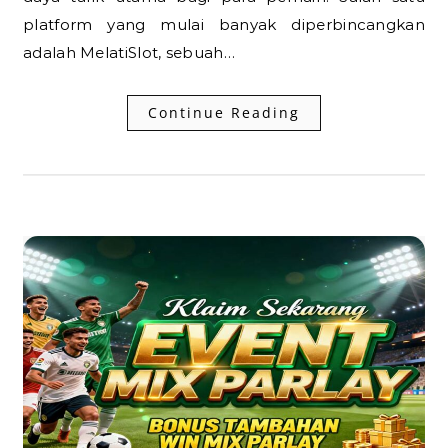
platform yang mulai banyak diperbincangkan
adalah MelatiSlot, sebuah…
Continue Reading