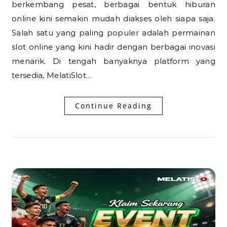
berkembang pesat, berbagai bentuk hiburan
online kini semakin mudah diakses oleh siapa saja.
Salah satu yang paling populer adalah permainan
slot online yang kini hadir dengan berbagai inovasi
menarik. Di tengah banyaknya platform yang
tersedia, MelatiSlot…
Continue Reading