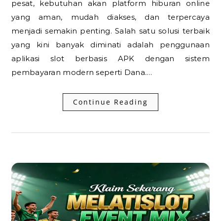
pesat, kebutuhan akan platform hiburan online
yang aman, mudah diakses, dan terpercaya
menjadi semakin penting. Salah satu solusi terbaik
yang kini banyak diminati adalah penggunaan
aplikasi slot berbasis APK dengan sistem
pembayaran modern seperti Dana.…
Continue Reading