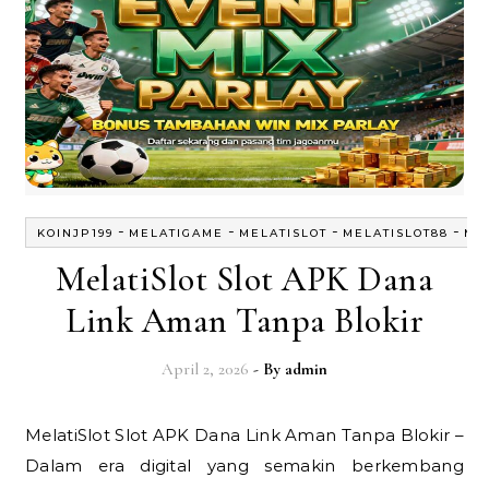
-
-
-
-
KOINJP199
MELATIGAME
MELATISLOT
MELATISLOT88
ME
MelatiSlot Slot APK Dana
Link Aman Tanpa Blokir
April 2, 2026
- By
admin
MelatiSlot Slot APK Dana Link Aman Tanpa Blokir –
Dalam era digital yang semakin berkembang