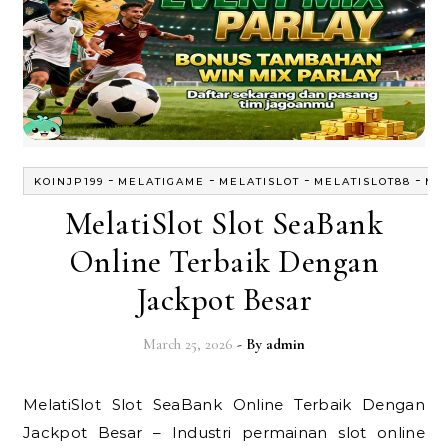
-
-
-
-
KOINJP199
MELATIGAME
MELATISLOT
MELATISLOT88
ME
MelatiSlot Slot SeaBank
Online Terbaik Dengan
Jackpot Besar
March 25, 2026
- By
admin
MelatiSlot Slot SeaBank Online Terbaik Dengan
Jackpot Besar – Industri permainan slot online