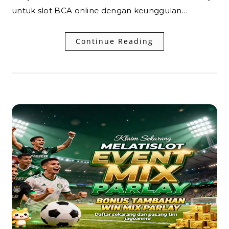
untuk slot BCA online dengan keunggulan…
Continue Reading