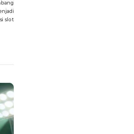
enjadi
i slot