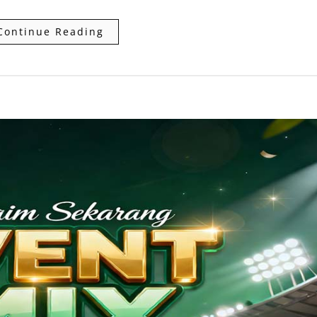
Continue Reading