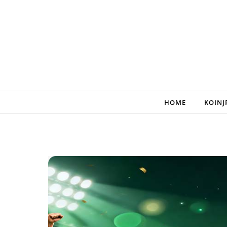
Skip to content
HOME
KOINJ