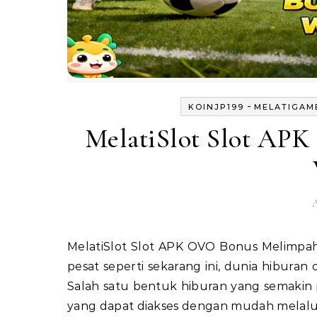
-
KOINJP199
MELATIGAM
MelatiSlot Slot AP
A
MelatiSlot Slot APK OVO Bonus Melimpah Mudah Withdraw – Di era digital yang terus berkembang
pesat seperti sekarang ini, dunia hiburan 
Salah satu bentuk hiburan yang semakin p
yang dapat diakses dengan mudah melalu