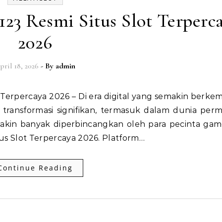
123 Resmi Situs Slot Terperc
2026
pril 18, 2026
- By
admin
 transformasi signifikan, termasuk dalam dunia per
makin banyak diperbincangkan oleh para pecinta gam
us Slot Terpercaya 2026. Platform…
Continue Reading