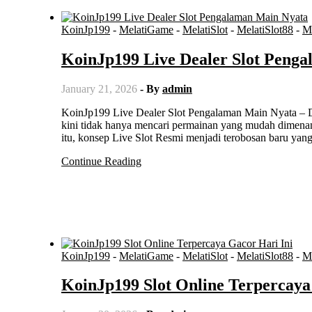
KoinJp199
-
MelatiGame
-
MelatiSlot
-
MelatiSlot88
-
Me
KoinJp199 Live Dealer Slot Peng
January 21, 2026
- By
admin
KoinJp199 Live Dealer Slot Pengalaman Main Nyata – Dalam perkembangan dunia slot online yang semakin pesat, para pemain
kini tidak hanya mencari permainan yang mudah dimenan
itu, konsep Live Slot Resmi menjadi terobosan baru yang
Continue Reading
KoinJp199
-
MelatiGame
-
MelatiSlot
-
MelatiSlot88
-
Me
KoinJp199 Slot Online Terpercaya