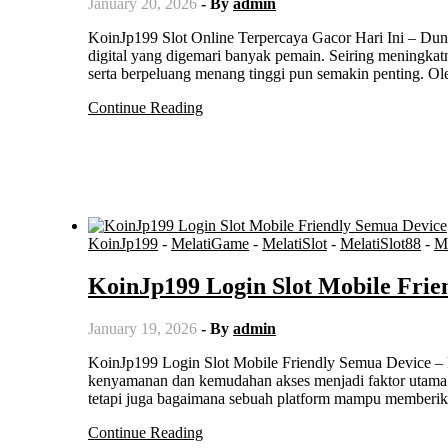
January 20, 2026
- By
admin
KoinJp199 Slot Online Terpercaya Gacor Hari Ini – Dunia slot online terus berkembang pesat dan menjadi pilihan hiburan
digital yang digemari banyak pemain. Seiring meningkat
serta berpeluang menang tinggi pun semakin penting. Ole
Continue Reading
KoinJp199
-
MelatiGame
-
MelatiSlot
-
MelatiSlot88
-
Me
KoinJp199 Login Slot Mobile Frie
January 19, 2026
- By
admin
KoinJp199 Login Slot Mobile Friendly Semua Device – Dalam perkembangan dunia slot online yang semakin pesat,
kenyamanan dan kemudahan akses menjadi faktor utama y
tetapi juga bagaimana sebuah platform mampu memberika
Continue Reading