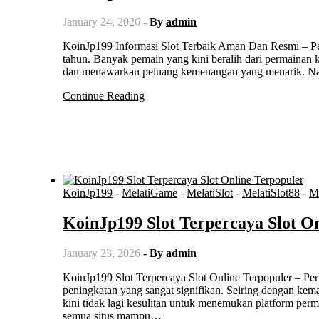
January 24, 2026
- By
admin
KoinJp199 Informasi Slot Terbaik Aman Dan Resmi – Perkembangan dunia slot online di Indonesia semakin pesat dari tahun ke
tahun. Banyak pemain yang kini beralih dari permainan kon
dan menawarkan peluang kemenangan yang menarik. Namu
Continue Reading
KoinJp199
-
MelatiGame
-
MelatiSlot
-
MelatiSlot88
-
Me
KoinJp199 Slot Terpercaya Slot O
January 23, 2026
- By
admin
KoinJp199 Slot Terpercaya Slot Online Terpopuler – Perkembangan industri slot online di Indonesia terus menunjukkan
peningkatan yang sangat signifikan. Seiring dengan kem
kini tidak lagi kesulitan untuk menemukan platform per
semua situs mampu…