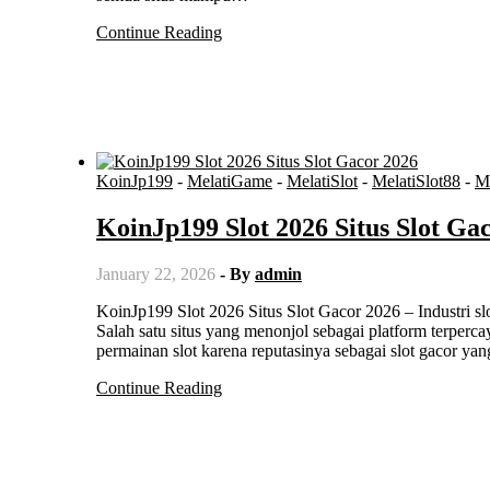
Continue Reading
KoinJp199
-
MelatiGame
-
MelatiSlot
-
MelatiSlot88
-
Me
KoinJp199 Slot 2026 Situs Slot Ga
January 22, 2026
- By
admin
KoinJp199 Slot 2026 Situs Slot Gacor 2026 – Industri slot online terus berkembang dengan pesat, khususnya di era digital 2026.
Salah satu situs yang menonjol sebagai platform terperc
permainan slot karena reputasinya sebagai slot gacor
Continue Reading