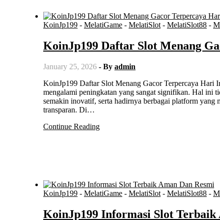
KoinJp199
-
MelatiGame
-
MelatiSlot
-
MelatiSlot88
-
Me
KoinJp199 Daftar Slot Menang Gac
January 25, 2026
- By
admin
KoinJp199 Daftar Slot Menang Gacor Terpercaya Hari Ini – Dalam beberapa tahun terakhir, perkembangan dunia slot online
mengalami peningkatan yang sangat signifikan. Hal ini ti
semakin inovatif, serta hadirnya berbagai platform ya
transparan. Di…
Continue Reading
KoinJp199
-
MelatiGame
-
MelatiSlot
-
MelatiSlot88
-
Me
KoinJp199 Informasi Slot Terbai