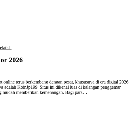
latislt
cor 2026
aya adalah KoinJp199. Situs ini dikenal luas di kalangan penggemar
 yang mudah memberikan kemenangan. Bagi para…