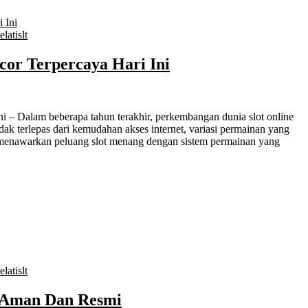
latislt
or Terpercaya Hari Ini
dak terlepas dari kemudahan akses internet, variasi permainan yang
ng menawarkan peluang slot menang dengan sistem permainan yang
latislt
k Aman Dan Resmi