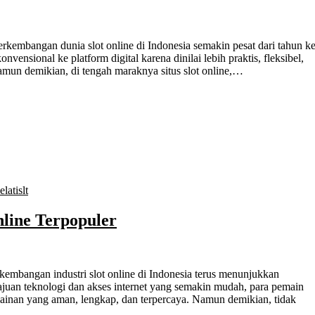
vensional ke platform digital karena dinilai lebih praktis, fleksibel,
n demikian, di tengah maraknya situs slot online,…
latislt
nline Terpopuler
ajuan teknologi dan akses internet yang semakin mudah, para pemain
mainan yang aman, lengkap, dan terpercaya. Namun demikian, tidak