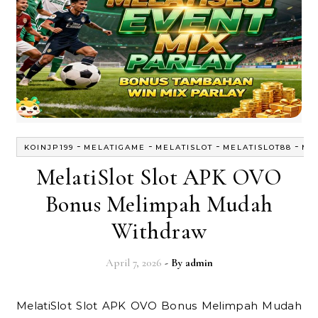
-
-
-
-
KOINJP199
MELATIGAME
MELATISLOT
MELATISLOT88
ME
MelatiSlot Slot APK OVO
Bonus Melimpah Mudah
Withdraw
April 7, 2026
- By
admin
MelatiSlot Slot APK OVO Bonus Melimpah Mudah