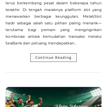
terus berkembang pesat dalam beberapa tahun
terakhir. Di tengah maraknya platform slot yang
menawarkan berbagai keunggulan, MelatiSlot
hadir sebagai salah satu pilihan paling menarik—
terutama bagi pemain yang menginginkan
kombinasi antara kemudahan transaksi melalui
SeaBank dan peluang mendapatkan…
Continue Reading