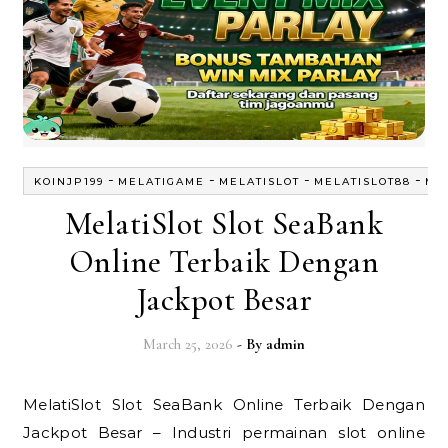
-
-
-
-
KOINJP199
MELATIGAME
MELATISLOT
MELATISLOT88
ME
MelatiSlot Slot SeaBank
Online Terbaik Dengan
Jackpot Besar
March 25, 2026
- By
admin
MelatiSlot Slot SeaBank Online Terbaik Dengan
Jackpot Besar – Industri permainan slot online