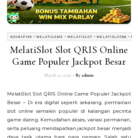
-
-
-
-
KOINJP199
MELATIGAME
MELATISLOT
MELATISLOT88
ME
MelatiSlot Slot QRIS Online
Game Populer Jackpot Besar
March 11, 2026
- By
admin
MelatiSlot Slot QRIS Online Game Populer Jackpot
Besar – Di era digital seperti sekarang, permainan
slot online semakin populer di kalangan pecinta
game daring. Kemudahan akses, variasi permainan,
serta peluang mendapatkan jackpot besar menjadi
daya tarik utama bagi para pemain. Salah satu