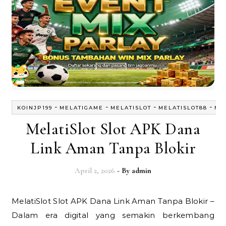
-
-
-
-
KOINJP199
MELATIGAME
MELATISLOT
MELATISLOT88
ME
MelatiSlot Slot APK Dana
Link Aman Tanpa Blokir
April 2, 2026
- By
admin
MelatiSlot Slot APK Dana Link Aman Tanpa Blokir –
Dalam era digital yang semakin berkembang