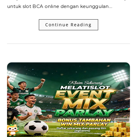
untuk slot BCA online dengan keunggulan…
Continue Reading