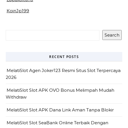
KoinJp199
Search
RECENT POSTS
MelatiSlot Agen Joker123 Resmi Situs Slot Terpercaya
2026
MelatiSlot Slot APK OVO Bonus Melimpah Mudah
Withdraw
MelatiSlot Slot APK Dana Link Aman Tanpa Blokir
MelatiSlot Slot SeaBank Online Terbaik Dengan