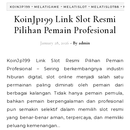
-
-
-
-
KOINJP199
MELATIGAME
MELATISLOT
MELATISLOT88
ME
KoinJp199 Link Slot Resmi
Pilihan Pemain Profesional
January 28, 2026
- By
admin
KoinJp199 Link Slot Resmi Pilihan Pemain
Profesional – Seiring berkembangnya industri
hiburan digital, slot online menjadi salah satu
permainan paling diminati oleh pemain dari
berbagai kalangan. Tidak hanya pemain pemula,
bahkan pemain berpengalaman dan profesional
pun semakin selektif dalam memilih slot resmi
yang benar-benar aman, terpercaya, dan memiliki
peluang kemenangan…