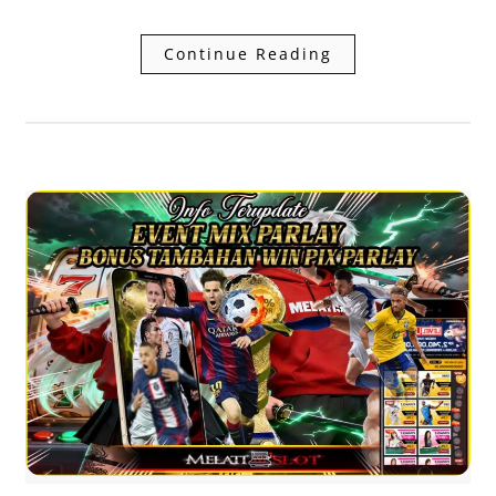
Continue Reading