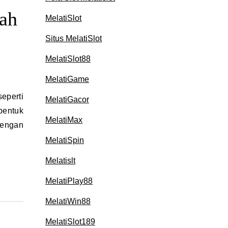
ah
MelatiSlot
Situs MelatiSlot
MelatiSlot88
MelatiGame
MelatiGacor
bentuk
MelatiMax
dengan
MelatiSpin
Melatislt
MelatiPlay88
MelatiWin88
MelatiSlot189