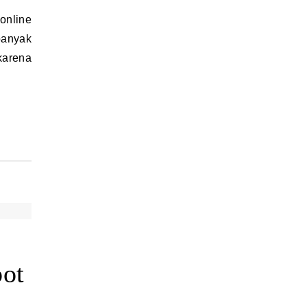
banyak
 karena
pot