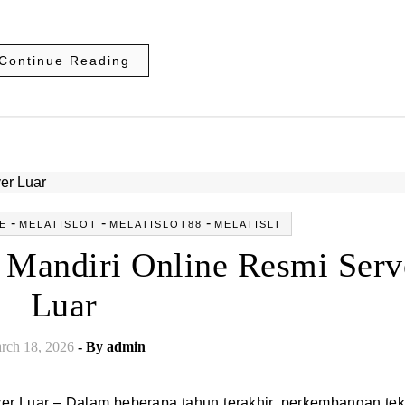
Continue Reading
-
-
-
E
MELATISLOT
MELATISLOT88
MELATISLT
t Mandiri Online Resmi Serv
Luar
rch 18, 2026
- By
admin