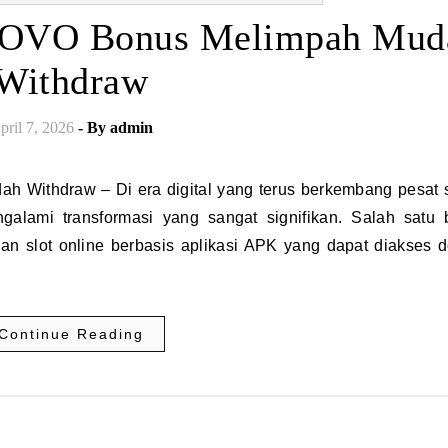
K OVO Bonus Melimpah Mud
Withdraw
pril 7, 2026
- By
admin
ngalami transformasi yang sangat signifikan. Salah satu 
an slot online berbasis aplikasi APK yang dapat diakses 
Continue Reading