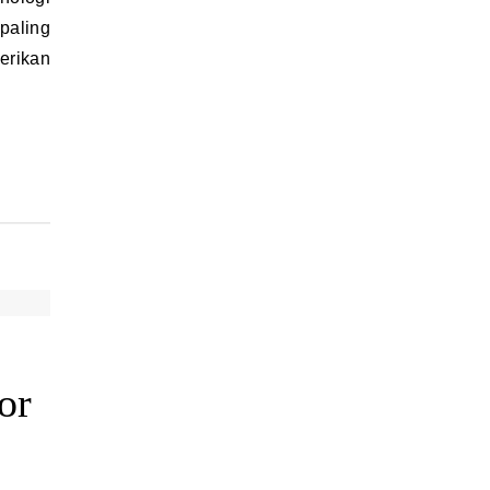
paling
erikan
or