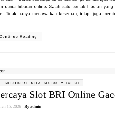
m dunia hiburan online. Salah satu bentuk hiburan yang 
line. Tidak hanya menawarkan keseruan, tetapi juga memb
Continue Reading
-
-
-
E
MELATISLOT
MELATISLOT88
MELATISLT
percaya Slot BRI Online Gac
rch 15, 2026
- By
admin