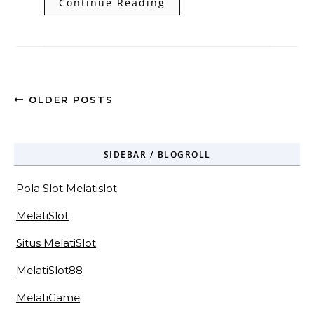
Continue Reading
OLDER POSTS
SIDEBAR / BLOGROLL
Pola Slot Melatislot
MelatiSlot
Situs MelatiSlot
MelatiSlot88
MelatiGame