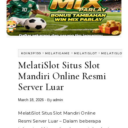
-
-
-
KOINJP199
MELATIGAME
MELATISLOT
MELATISLOT8
MelatiSlot Situs Slot
Mandiri Online Resmi
Server Luar
- By
March 18, 2026
admin
MelatiSlot Situs Slot Mandiri Online
Resmi Server Luar – Dalam beberapa