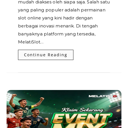
mudah diakses oleh siapa saja. Salah satu
yang paling populer adalah permainan
slot online yang kini hadir dengan
berbagai inovasi menarik. Di tengah
banyaknya platform yang tersedia,
MelatiSlot…
Continue Reading