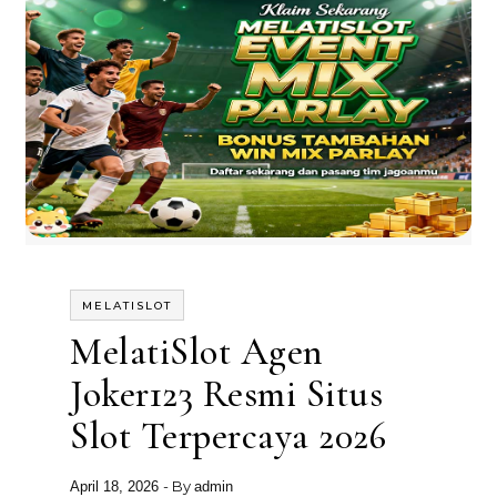
MELATISLOT
MelatiSlot Agen
Joker123 Resmi Situs
Slot Terpercaya 2026
- By
April 18, 2026
admin