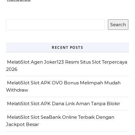
Search
RECENT POSTS
MelatiSlot Agen Joker123 Resmi Situs Slot Terpercaya
2026
MelatiSlot Slot APK OVO Bonus Melimpah Mudah
Withdraw
MelatiSlot Slot APK Dana Link Aman Tanpa Blokir
MelatiSlot Slot SeaBank Online Terbaik Dengan
Jackpot Besar