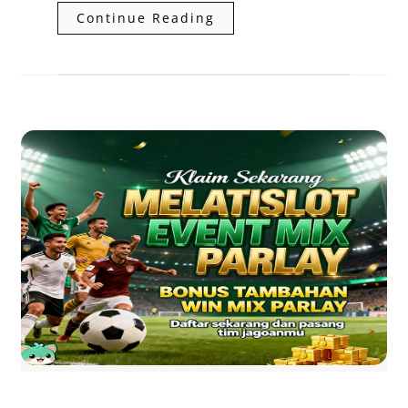
Continue Reading