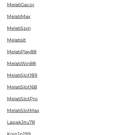
MelatiGacor
MelatiMax
MelatiSpin
Melatislt
MelatiPlay88
MelatiWin88
MelatiSlot189
MelatiSlot168
MelatiSlotPro
MelatiSlotMax
LapakJitu78
KoinJp199