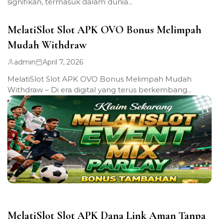
signifikan, termasuk dalam dunia...
MelatiSlot Slot APK OVO Bonus Melimpah
Mudah Withdraw
admin
April 7, 2026
MelatiSlot Slot APK OVO Bonus Melimpah Mudah
Withdraw – Di era digital yang terus berkembang...
MelatiSlot Slot APK Dana Link Aman Tanpa