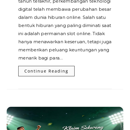
tahun terakhir, perkembangan teknologi
digital telah membawa perubahan besar
dalam dunia hiburan online. Salah satu
bentuk hiburan yang paling diminati saat
ini adalah permainan slot online. Tidak
hanya menawarkan keseruan, tetapi juga
memberikan peluang keuntungan yang
menarik bagi para…
Continue Reading