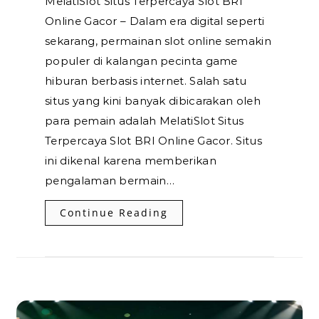
MelatiSlot Situs Terpercaya Slot BRI
Online Gacor – Dalam era digital seperti
sekarang, permainan slot online semakin
populer di kalangan pecinta game
hiburan berbasis internet. Salah satu
situs yang kini banyak dibicarakan oleh
para pemain adalah MelatiSlot Situs
Terpercaya Slot BRI Online Gacor. Situs
ini dikenal karena memberikan
pengalaman bermain…
Continue Reading