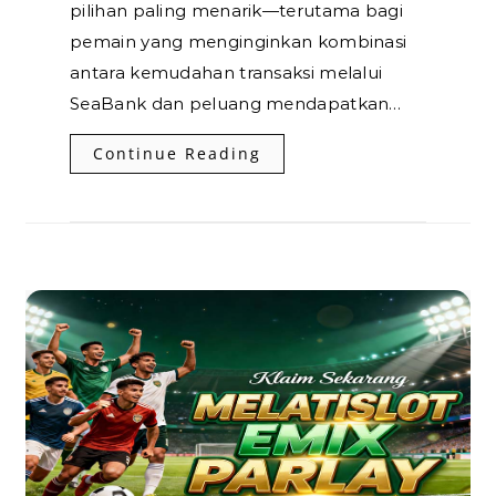
pilihan paling menarik—terutama bagi
pemain yang menginginkan kombinasi
antara kemudahan transaksi melalui
SeaBank dan peluang mendapatkan…
Continue Reading