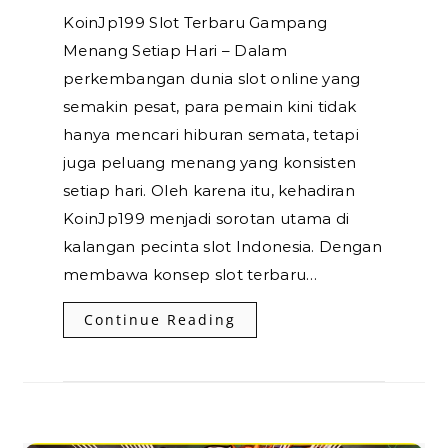
KoinJp199 Slot Terbaru Gampang
Menang Setiap Hari – Dalam
perkembangan dunia slot online yang
semakin pesat, para pemain kini tidak
hanya mencari hiburan semata, tetapi
juga peluang menang yang konsisten
setiap hari. Oleh karena itu, kehadiran
KoinJp199 menjadi sorotan utama di
kalangan pecinta slot Indonesia. Dengan
membawa konsep slot terbaru…
Continue Reading