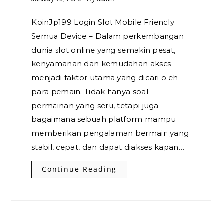
KoinJp199 Login Slot Mobile Friendly
Semua Device – Dalam perkembangan
dunia slot online yang semakin pesat,
kenyamanan dan kemudahan akses
menjadi faktor utama yang dicari oleh
para pemain. Tidak hanya soal
permainan yang seru, tetapi juga
bagaimana sebuah platform mampu
memberikan pengalaman bermain yang
stabil, cepat, dan dapat diakses kapan…
Continue Reading