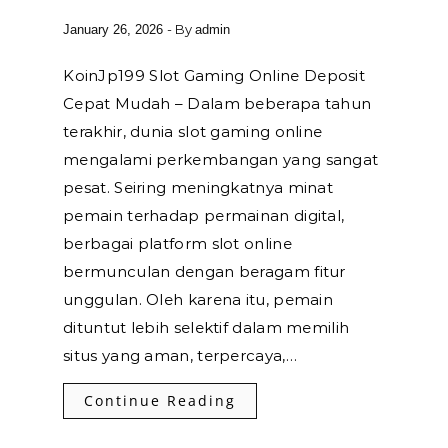
- By
January 26, 2026
admin
KoinJp199 Slot Gaming Online Deposit
Cepat Mudah – Dalam beberapa tahun
terakhir, dunia slot gaming online
mengalami perkembangan yang sangat
pesat. Seiring meningkatnya minat
pemain terhadap permainan digital,
berbagai platform slot online
bermunculan dengan beragam fitur
unggulan. Oleh karena itu, pemain
dituntut lebih selektif dalam memilih
situs yang aman, terpercaya,…
Continue Reading