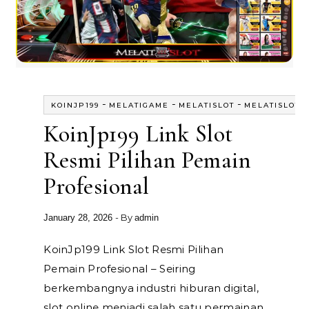
-
-
-
KOINJP199
MELATIGAME
MELATISLOT
MELATISLOT8
KoinJp199 Link Slot
Resmi Pilihan Pemain
Profesional
- By
January 28, 2026
admin
KoinJp199 Link Slot Resmi Pilihan
Pemain Profesional – Seiring
berkembangnya industri hiburan digital,
slot online menjadi salah satu permainan