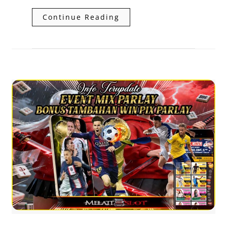
Continue Reading