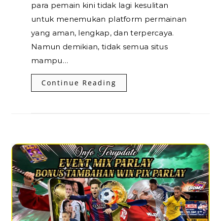
para pemain kini tidak lagi kesulitan
untuk menemukan platform permainan
yang aman, lengkap, dan terpercaya.
Namun demikian, tidak semua situs
mampu…
Continue Reading