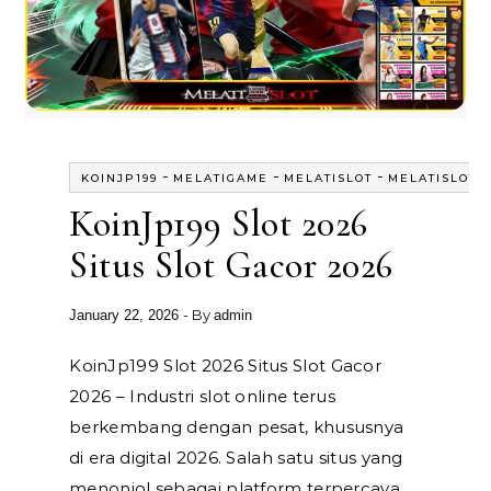
-
-
-
KOINJP199
MELATIGAME
MELATISLOT
MELATISLOT8
KoinJp199 Slot 2026
Situs Slot Gacor 2026
- By
January 22, 2026
admin
KoinJp199 Slot 2026 Situs Slot Gacor
2026 – Industri slot online terus
berkembang dengan pesat, khususnya
di era digital 2026. Salah satu situs yang
menonjol sebagai platform terpercaya