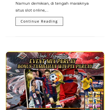
Namun demikian, di tengah maraknya
situs slot online,…
Continue Reading