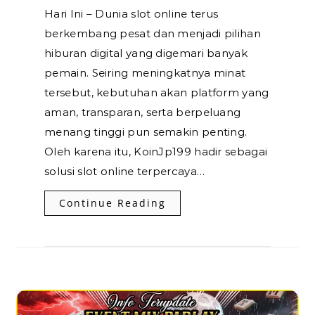
Hari Ini – Dunia slot online terus
berkembang pesat dan menjadi pilihan
hiburan digital yang digemari banyak
pemain. Seiring meningkatnya minat
tersebut, kebutuhan akan platform yang
aman, transparan, serta berpeluang
menang tinggi pun semakin penting.
Oleh karena itu, KoinJp199 hadir sebagai
solusi slot online terpercaya…
Continue Reading