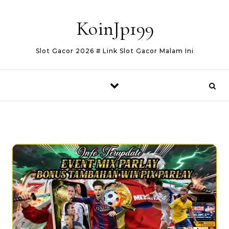
Skip to content
KoinJp199
Slot Gacor 2026 # Link Slot Gacor Malam Ini