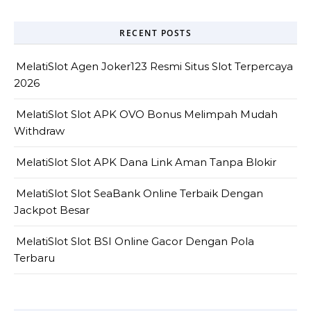
RECENT POSTS
MelatiSlot Agen Joker123 Resmi Situs Slot Terpercaya
2026
MelatiSlot Slot APK OVO Bonus Melimpah Mudah
Withdraw
MelatiSlot Slot APK Dana Link Aman Tanpa Blokir
MelatiSlot Slot SeaBank Online Terbaik Dengan
Jackpot Besar
MelatiSlot Slot BSI Online Gacor Dengan Pola
Terbaru