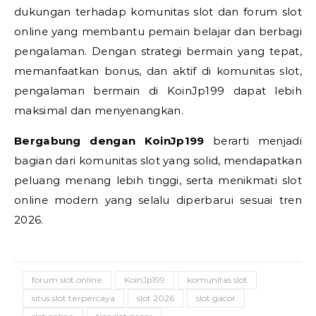
dukungan terhadap komunitas slot dan forum slot
online yang membantu pemain belajar dan berbagi
pengalaman. Dengan strategi bermain yang tepat,
memanfaatkan bonus, dan aktif di komunitas slot,
pengalaman bermain di KoinJp199 dapat lebih
maksimal dan menyenangkan.
Bergabung dengan KoinJp199
berarti menjadi
bagian dari komunitas slot yang solid, mendapatkan
peluang menang lebih tinggi, serta menikmati slot
online modern yang selalu diperbarui sesuai tren
2026.
forum slot online
KoinJp199
komunitas slot
situs slot terpercaya
slot 2026
slot gacor