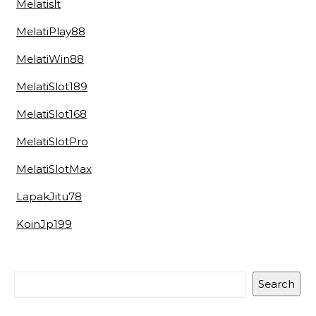
Melatislt
MelatiPlay88
MelatiWin88
MelatiSlot189
MelatiSlot168
MelatiSlotPro
MelatiSlotMax
LapakJitu78
KoinJp199
Search