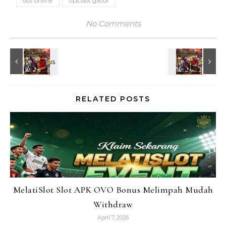
slot online
tips slot gacor
No Comments
RELATED POSTS
MelatiSlot Slot APK OVO Bonus Melimpah Mudah
Withdraw
April 7, 2026