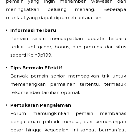
pemain yang ingin menambah wawasan dan
meningkatkan peluang menang. Beberapa
manfaat yang dapat diperoleh antara lain:
Informasi Terbaru
Pemain selalu mendapatkan update terbaru
terkait slot gacor, bonus, dan promosi dari situs
seperti KoinJp199.
Tips Bermain Efektif
Banyak pemain senior membagikan trik untuk
memenangkan permainan tertentu, termasuk
rekomendasi taruhan optimal.
Pertukaran Pengalaman
Forum memungkinkan pemain membahas
pengalaman pribadi mereka, dari kemenangan
besar hingga kegagalan. Ini sangat bermanfaat