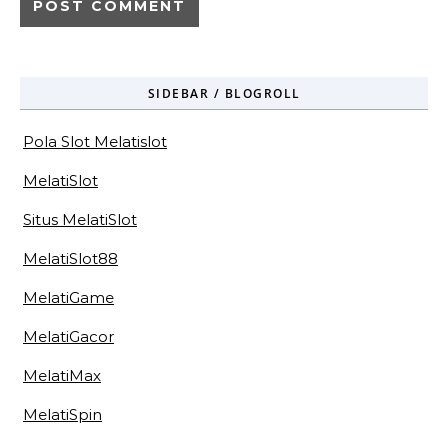
SIDEBAR / BLOGROLL
Pola Slot Melatislot
MelatiSlot
Situs MelatiSlot
MelatiSlot88
MelatiGame
MelatiGacor
MelatiMax
MelatiSpin