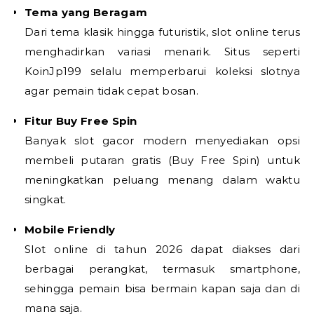
Tema yang Beragam
Dari tema klasik hingga futuristik, slot online terus
menghadirkan variasi menarik. Situs seperti
KoinJp199 selalu memperbarui koleksi slotnya
agar pemain tidak cepat bosan.
Fitur Buy Free Spin
Banyak slot gacor modern menyediakan opsi
membeli putaran gratis (Buy Free Spin) untuk
meningkatkan peluang menang dalam waktu
singkat.
Mobile Friendly
Slot online di tahun 2026 dapat diakses dari
berbagai perangkat, termasuk smartphone,
sehingga pemain bisa bermain kapan saja dan di
mana saja.