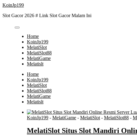
Skip
KoinJp199
to
Slot Gacor 2026 # Link Slot Gacor Malam Ini
content
Home
KoinJp199
MelatiSlot
MelatiSlot88
MelatiGame
Melatislt
Home
KoinJp199
MelatiSlot
MelatiSlot88
MelatiGame
Melatislt
KoinJp199
-
MelatiGame
-
MelatiSlot
-
MelatiSlot88
-
Me
MelatiSlot Situs Slot Mandiri Onl