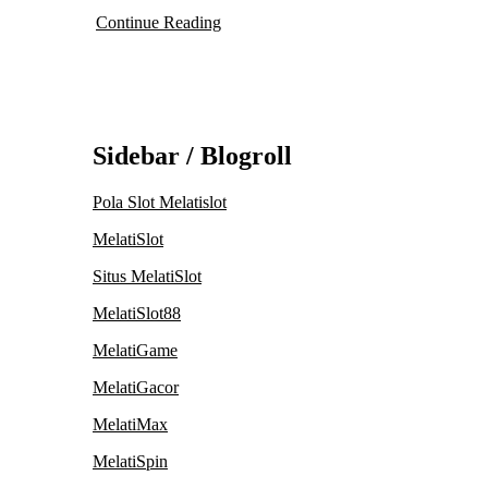
Continue Reading
Sidebar / Blogroll
Pola Slot Melatislot
MelatiSlot
Situs MelatiSlot
MelatiSlot88
MelatiGame
MelatiGacor
MelatiMax
MelatiSpin