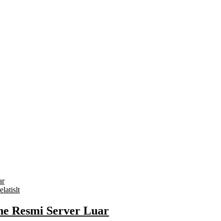
latislt
ine Resmi Server Luar