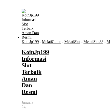
KoinJp199
-
MelatiGame
-
MelatiSlot
-
MelatiSlot88
-
Me
KoinJp199
Informasi
Slot
Terbaik
Aman
Dan
Resmi
January
24,