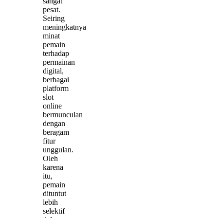
sangat
pesat.
Seiring
meningkatnya
minat
pemain
terhadap
permainan
digital,
berbagai
platform
slot
online
bermunculan
dengan
beragam
fitur
unggulan.
Oleh
karena
itu,
pemain
dituntut
lebih
selektif