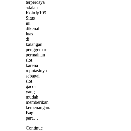
terpercaya
adalah
KoinJp199.
Situs
ini
dikenal
luas
di
kalangan
penggemar
permainan
slot
karena
reputasinya
sebagai
slot
gacor
yang
mudah
memberikan
kemenangan.
Bagi
para…
Continue