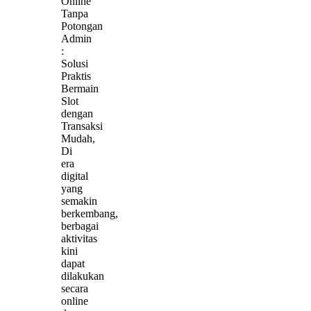
Online
Tanpa
Potongan
Admin
:
Solusi
Praktis
Bermain
Slot
dengan
Transaksi
Mudah,
Di
era
digital
yang
semakin
berkembang,
berbagai
aktivitas
kini
dapat
dilakukan
secara
online