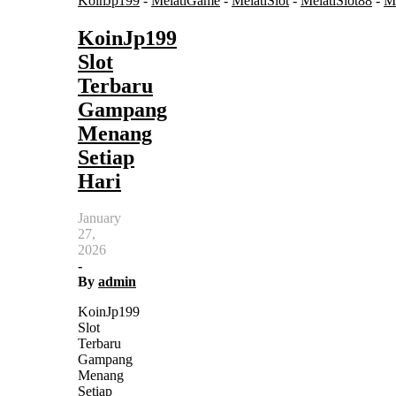
KoinJp199
-
MelatiGame
-
MelatiSlot
-
MelatiSlot88
-
Me
KoinJp199
Slot
Terbaru
Gampang
Menang
Setiap
Hari
January
27,
2026
-
By
admin
KoinJp199
Slot
Terbaru
Gampang
Menang
Setiap