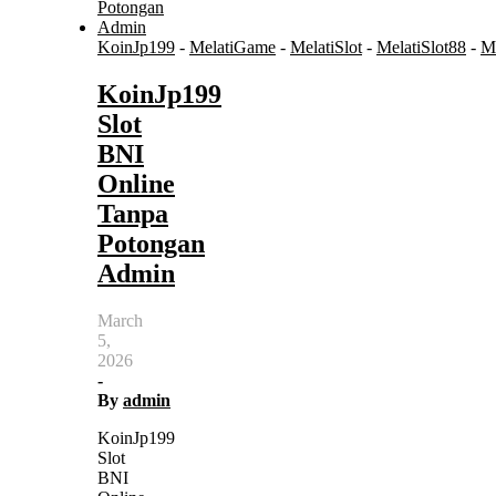
KoinJp199
-
MelatiGame
-
MelatiSlot
-
MelatiSlot88
-
Me
KoinJp199
Slot
BNI
Online
Tanpa
Potongan
Admin
March
5,
2026
-
By
admin
KoinJp199
Slot
BNI