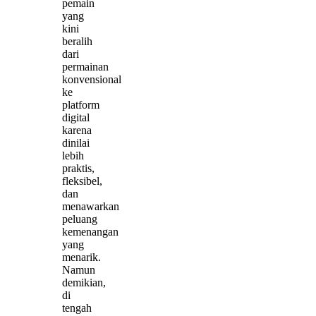
pemain
yang
kini
beralih
dari
permainan
konvensional
ke
platform
digital
karena
dinilai
lebih
praktis,
fleksibel,
dan
menawarkan
peluang
kemenangan
yang
menarik.
Namun
demikian,
di
tengah