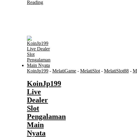
Reading
KoinJp199
-
MelatiGame
-
MelatiSlot
-
MelatiSlot88
-
Me
KoinJp199
Live
Dealer
Slot
Pengalaman
Main
Nyata