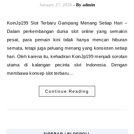
January 27, 2026
- By
admin
KoinJp199 Slot Terbaru Gampang Menang Setiap Hari –
Dalam perkembangan dunia slot online yang semakin
pesat, para pemain kini tidak hanya mencari hiburan
semata, tetapi juga peluang menang yang konsisten setiap
hari. Oleh karena itu, kehadiran KoinJp199 menjadi sorotan
utama di kalangan pecinta slot Indonesia. Dengan
membawa konsep slot terbaru…
Continue Reading