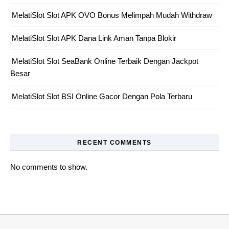
MelatiSlot Slot APK OVO Bonus Melimpah Mudah Withdraw
MelatiSlot Slot APK Dana Link Aman Tanpa Blokir
MelatiSlot Slot SeaBank Online Terbaik Dengan Jackpot
Besar
MelatiSlot Slot BSI Online Gacor Dengan Pola Terbaru
RECENT COMMENTS
No comments to show.