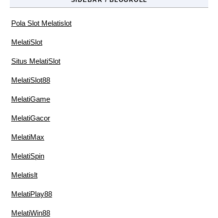
SIDEBAR / BLOGROLL
Pola Slot Melatislot
MelatiSlot
Situs MelatiSlot
MelatiSlot88
MelatiGame
MelatiGacor
MelatiMax
MelatiSpin
Melatislt
MelatiPlay88
MelatiWin88