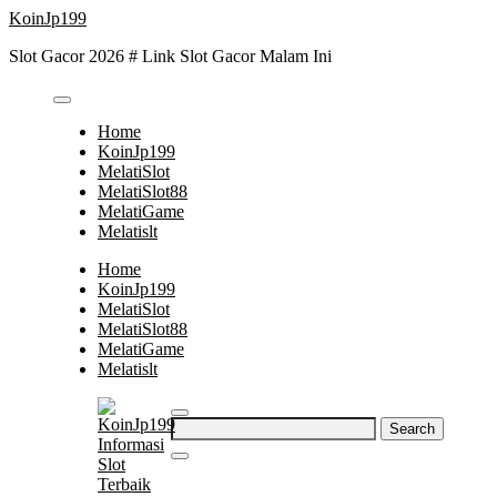
Skip
KoinJp199
to
Slot Gacor 2026 # Link Slot Gacor Malam Ini
content
Home
KoinJp199
MelatiSlot
MelatiSlot88
MelatiGame
Melatislt
Home
KoinJp199
MelatiSlot
MelatiSlot88
MelatiGame
Melatislt
Search
for: