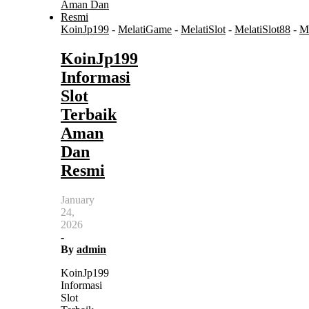
KoinJp199
-
MelatiGame
-
MelatiSlot
-
MelatiSlot88
-
Me
KoinJp199
Informasi
Slot
Terbaik
Aman
Dan
Resmi
January
24,
2026
-
By
admin
KoinJp199
Informasi
Slot