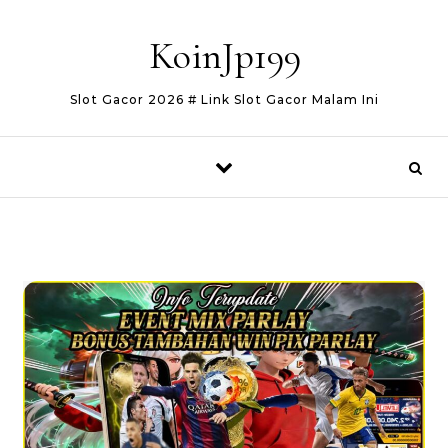
Skip to content
KoinJp199
Slot Gacor 2026 # Link Slot Gacor Malam Ini