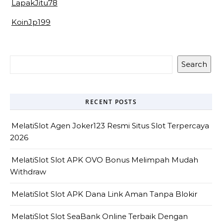
LapakJitu78
KoinJp199
Search
RECENT POSTS
MelatiSlot Agen Joker123 Resmi Situs Slot Terpercaya
2026
MelatiSlot Slot APK OVO Bonus Melimpah Mudah
Withdraw
MelatiSlot Slot APK Dana Link Aman Tanpa Blokir
MelatiSlot Slot SeaBank Online Terbaik Dengan