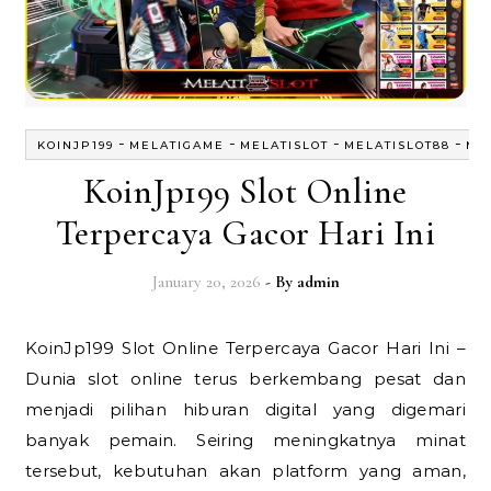
-
-
-
-
KOINJP199
MELATIGAME
MELATISLOT
MELATISLOT88
ME
KoinJp199 Slot Online
Terpercaya Gacor Hari Ini
January 20, 2026
- By
admin
KoinJp199 Slot Online Terpercaya Gacor Hari Ini –
Dunia slot online terus berkembang pesat dan
menjadi pilihan hiburan digital yang digemari
banyak pemain. Seiring meningkatnya minat
tersebut, kebutuhan akan platform yang aman,