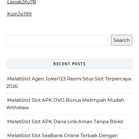
LapakJitu78
KoinJp199
Search
RECENT POSTS
MelatiSlot Agen Joker123 Resmi Situs Slot Terpercaya
2026
MelatiSlot Slot APK OVO Bonus Melimpah Mudah
Withdraw
MelatiSlot Slot APK Dana Link Aman Tanpa Blokir
MelatiSlot Slot SeaBank Online Terbaik Dengan