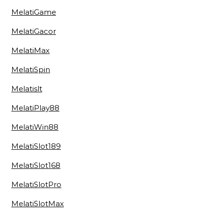
MelatiGame
MelatiGacor
MelatiMax
MelatiSpin
Melatislt
MelatiPlay88
MelatiWin88
MelatiSlot189
MelatiSlot168
MelatiSlotPro
MelatiSlotMax