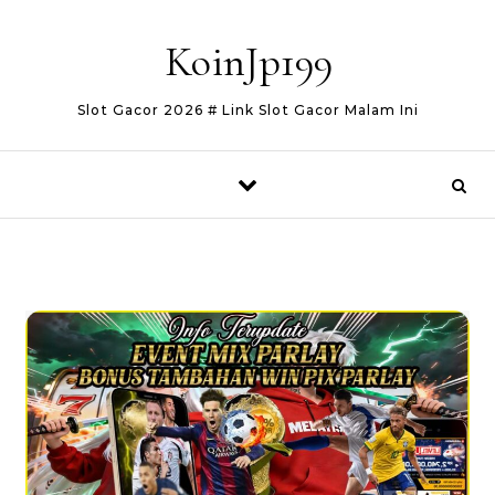
Skip to content
KoinJp199
Slot Gacor 2026 # Link Slot Gacor Malam Ini