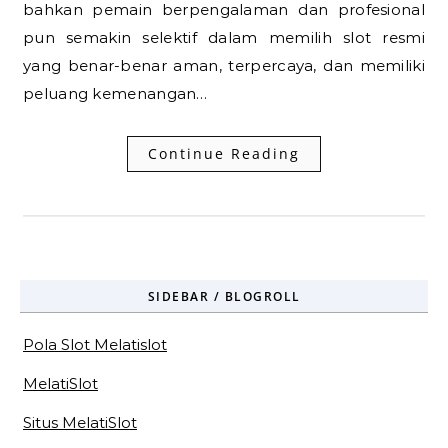
bahkan pemain berpengalaman dan profesional
pun semakin selektif dalam memilih slot resmi
yang benar-benar aman, terpercaya, dan memiliki
peluang kemenangan…
Continue Reading
SIDEBAR / BLOGROLL
Pola Slot Melatislot
MelatiSlot
Situs MelatiSlot