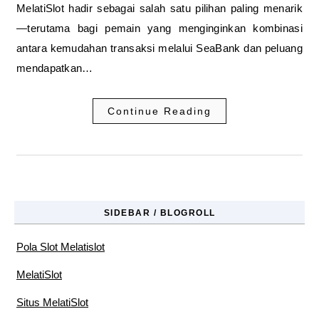
MelatiSlot hadir sebagai salah satu pilihan paling menarik
—terutama bagi pemain yang menginginkan kombinasi
antara kemudahan transaksi melalui SeaBank dan peluang
mendapatkan…
Continue Reading
SIDEBAR / BLOGROLL
Pola Slot Melatislot
MelatiSlot
Situs MelatiSlot