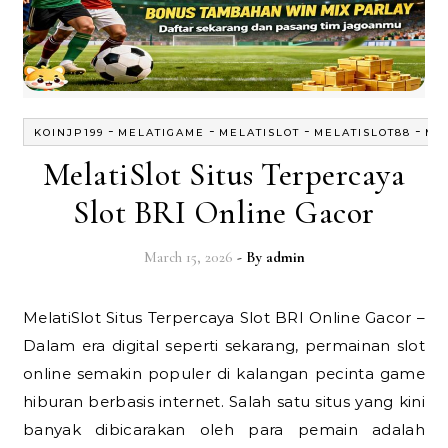
-
-
-
-
KOINJP199
MELATIGAME
MELATISLOT
MELATISLOT88
ME
MelatiSlot Situs Terpercaya
Slot BRI Online Gacor
March 15, 2026
- By
admin
MelatiSlot Situs Terpercaya Slot BRI Online Gacor –
Dalam era digital seperti sekarang, permainan slot
online semakin populer di kalangan pecinta game
hiburan berbasis internet. Salah satu situs yang kini
banyak dibicarakan oleh para pemain adalah