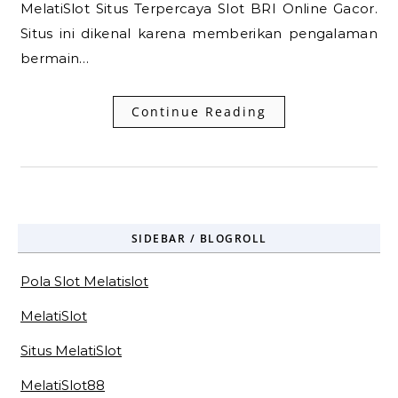
MelatiSlot Situs Terpercaya Slot BRI Online Gacor.
Situs ini dikenal karena memberikan pengalaman
bermain…
Continue Reading
SIDEBAR / BLOGROLL
Pola Slot Melatislot
MelatiSlot
Situs MelatiSlot
MelatiSlot88