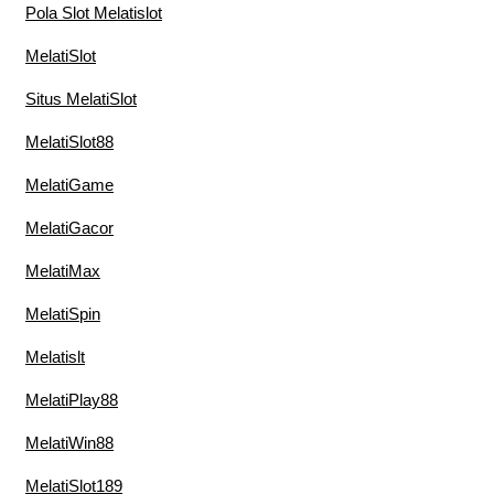
Pola Slot Melatislot
MelatiSlot
Situs MelatiSlot
MelatiSlot88
MelatiGame
MelatiGacor
MelatiMax
MelatiSpin
Melatislt
MelatiPlay88
MelatiWin88
MelatiSlot189