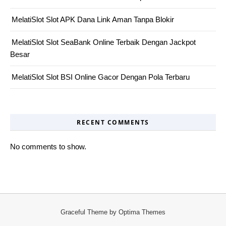
MelatiSlot Slot APK Dana Link Aman Tanpa Blokir
MelatiSlot Slot SeaBank Online Terbaik Dengan Jackpot
Besar
MelatiSlot Slot BSI Online Gacor Dengan Pola Terbaru
RECENT COMMENTS
No comments to show.
Graceful Theme by
Optima Themes