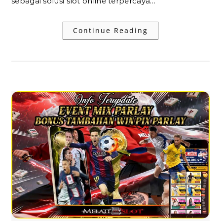
sebagai solusi slot online terpercaya…
Continue Reading