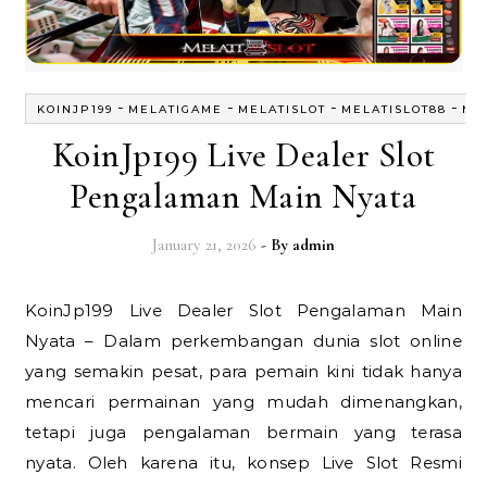
-
-
-
-
KOINJP199
MELATIGAME
MELATISLOT
MELATISLOT88
ME
KoinJp199 Live Dealer Slot
Pengalaman Main Nyata
January 21, 2026
- By
admin
KoinJp199 Live Dealer Slot Pengalaman Main
Nyata – Dalam perkembangan dunia slot online
yang semakin pesat, para pemain kini tidak hanya
mencari permainan yang mudah dimenangkan,
tetapi juga pengalaman bermain yang terasa
nyata. Oleh karena itu, konsep Live Slot Resmi