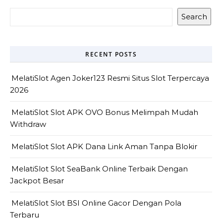
Search
RECENT POSTS
MelatiSlot Agen Joker123 Resmi Situs Slot Terpercaya
2026
MelatiSlot Slot APK OVO Bonus Melimpah Mudah
Withdraw
MelatiSlot Slot APK Dana Link Aman Tanpa Blokir
MelatiSlot Slot SeaBank Online Terbaik Dengan
Jackpot Besar
MelatiSlot Slot BSI Online Gacor Dengan Pola
Terbaru