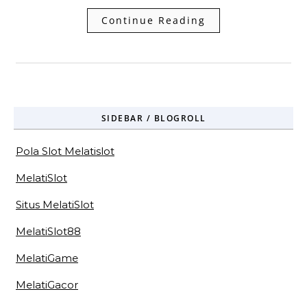
Continue Reading
SIDEBAR / BLOGROLL
Pola Slot Melatislot
MelatiSlot
Situs MelatiSlot
MelatiSlot88
MelatiGame
MelatiGacor