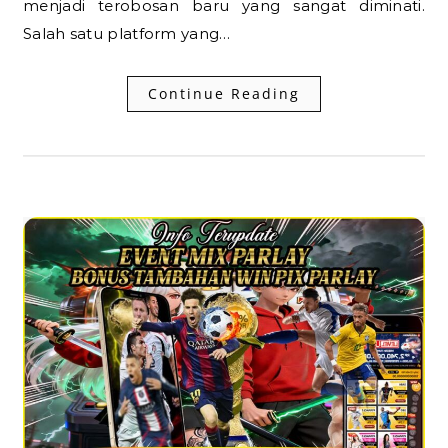
menjadi terobosan baru yang sangat diminati.
Salah satu platform yang…
Continue Reading