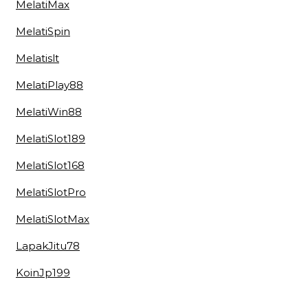
MelatiMax
MelatiSpin
Melatislt
MelatiPlay88
MelatiWin88
MelatiSlot189
MelatiSlot168
MelatiSlotPro
MelatiSlotMax
LapakJitu78
KoinJp199