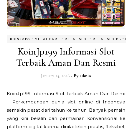
-
-
-
-
KOINJP199
MELATIGAME
MELATISLOT
MELATISLOT88
ME
KoinJp199 Informasi Slot
Terbaik Aman Dan Resmi
January 24, 2026
- By
admin
KoinJp199 Informasi Slot Terbaik Aman Dan Resmi
– Perkembangan dunia slot online di Indonesia
semakin pesat dari tahun ke tahun. Banyak pemain
yang kini beralih dari permainan konvensional ke
platform digital karena dinilai lebih praktis, fleksibel,