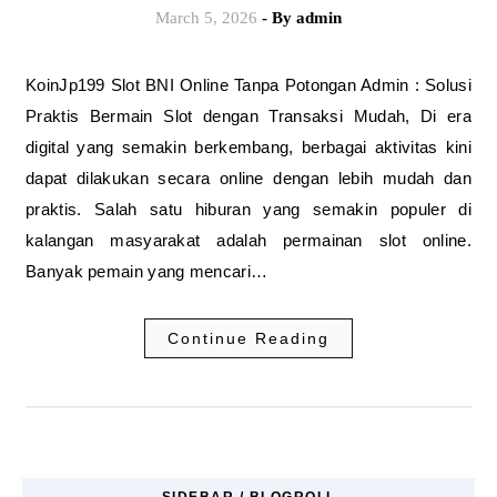
March 5, 2026
- By
admin
KoinJp199 Slot BNI Online Tanpa Potongan Admin : Solusi
Praktis Bermain Slot dengan Transaksi Mudah, Di era
digital yang semakin berkembang, berbagai aktivitas kini
dapat dilakukan secara online dengan lebih mudah dan
praktis. Salah satu hiburan yang semakin populer di
kalangan masyarakat adalah permainan slot online.
Banyak pemain yang mencari…
Continue Reading