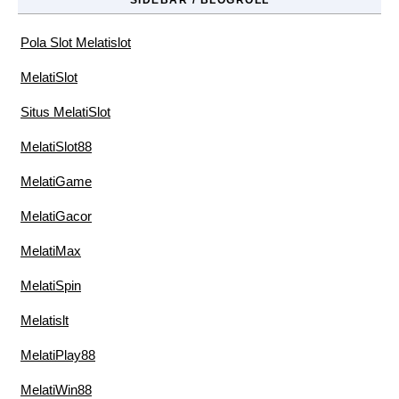
SIDEBAR / BLOGROLL
Pola Slot Melatislot
MelatiSlot
Situs MelatiSlot
MelatiSlot88
MelatiGame
MelatiGacor
MelatiMax
MelatiSpin
Melatislt
MelatiPlay88
MelatiWin88