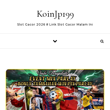
Skip to content
KoinJp199
Slot Gacor 2026 # Link Slot Gacor Malam Ini