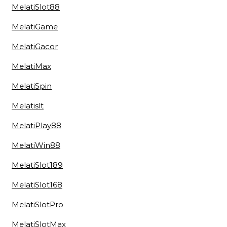
MelatiSlot88
MelatiGame
MelatiGacor
MelatiMax
MelatiSpin
Melatislt
MelatiPlay88
MelatiWin88
MelatiSlot189
MelatiSlot168
MelatiSlotPro
MelatiSlotMax