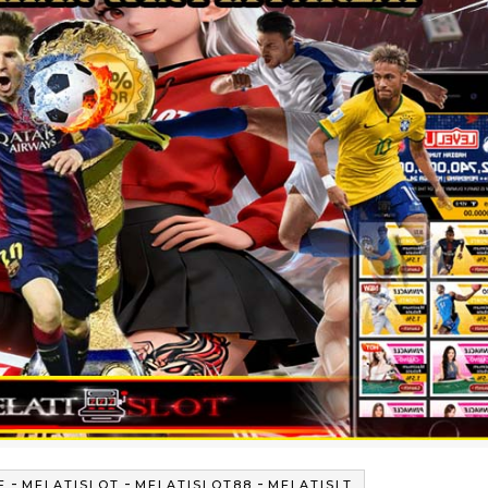
-
-
-
E
MELATISLOT
MELATISLOT88
MELATISLT