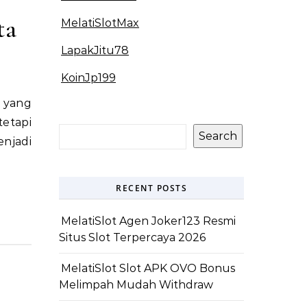
ta
MelatiSlotMax
LapakJitu78
KoinJp199
etapi
Search
njadi
RECENT POSTS
MelatiSlot Agen Joker123 Resmi
Situs Slot Terpercaya 2026
MelatiSlot Slot APK OVO Bonus
Melimpah Mudah Withdraw