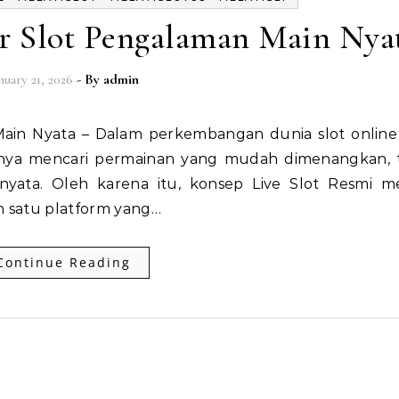
er Slot Pengalaman Main Nya
nuary 21, 2026
- By
admin
hanya mencari permainan yang mudah dimenangkan, t
yata. Oleh karena itu, konsep Live Slot Resmi me
ah satu platform yang…
Continue Reading